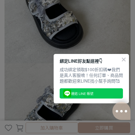
綁定LINE好友點這裡👇
成功綁定領取$100折扣碼❤️我們
是真人客服唷！任何訂單、商品問
題都歡迎來LINE找小幫手詢問🥰
連結 LINE 帳號
取消
完成
加入購物車
立即購買