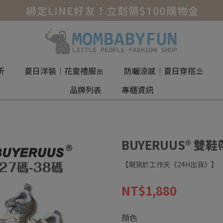
折
夏日洋裝｜花童禮服🎀
防曬涼感｜夏日穿搭⛱️
品牌列表
專櫃資訊
BUYERUUS® 
【現貨於工作天《24H出貨》】
NT$1,880
顏色