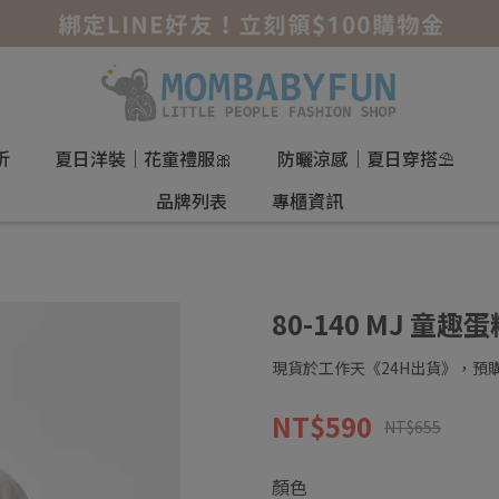
折
夏日洋裝｜花童禮服🎀
防曬涼感｜夏日穿搭⛱️
品牌列表
專櫃資訊
80-140 MJ 童
現貨於工作天《24H出貨》，預購
NT$590
NT$655
顏色