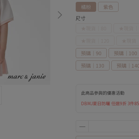
橘粉
紫色
尺寸
★現貨｜80
★現貨｜
★現貨｜120
★現貨｜
預購｜90
預購｜100
預購｜130
預購｜14
此商品參與的優惠活動
DBMJ夏日防曬 任選9折 3件8