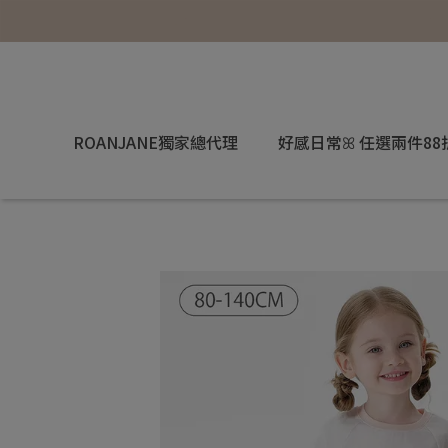
ROANJANE獨家總代理
好感日常ꕤ 任選兩件88