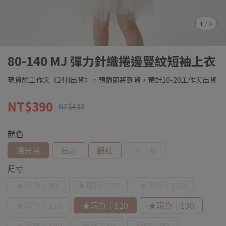
1
/
8
80-140 MJ 彈力針織捲邊豎紋短袖上衣
現貨於工作天《24H出貨》，預購即將到貨，預計10-20工作天出貨
NT$390
NT$433
顏色
淺米黃
石青
銀紅
天青藍
尺寸
★現貨｜80
★現貨｜90
★現貨｜100
★現貨｜110
★現貨｜120
★現貨｜130
★現貨｜140
預購｜80
預購｜90