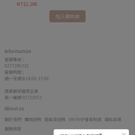
NT$1,280
NT
加入購物車
Information
客服專線：
0277295333
客服時間：
週一至週五10:00-17:00
蘋果蘇菲國際企業
統一編號:31722072
About us
關於我們
購物說明
退換貨說明
VIP/VVIP會員制度
隱私政策
服務條款