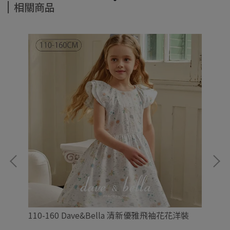
相關商品
褲
110-160 Dave&Bella 清新優雅飛袖花花洋裝
73