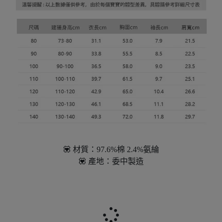
💟 材質：97.6%棉 2.4%氨綸
💟 產地：委中製造