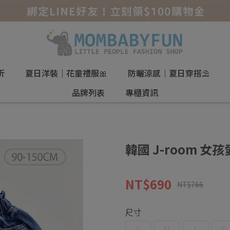
折
夏日洋裝｜花童禮服🎀
防曬涼感｜夏日穿搭⛱️
品牌列表
專櫃資訊
韓國 J-room 
NT$690
NT$766
尺寸
S
M
L
XL