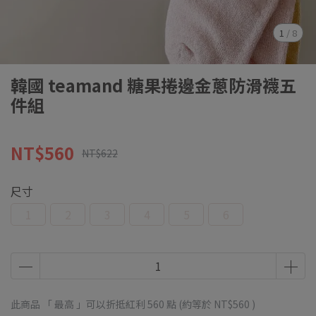
1
/
8
韓國 teamand 糖果捲邊金蔥防滑襪五
件組
NT$560
NT$622
尺寸
1
2
3
4
5
6
此商品 「 最高 」可以折抵紅利
560
點 (約等於
NT$560
)