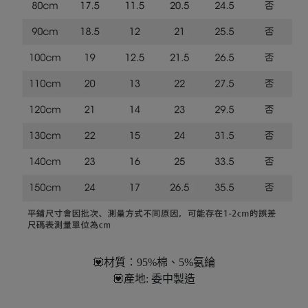
💟材質：95%棉、5%氨綸
💟產地: 委中製造