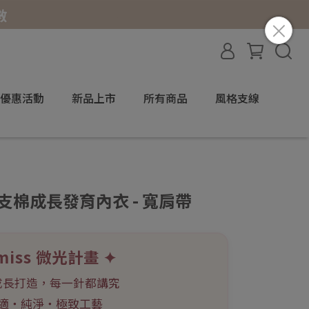
優惠活動
新品上市
所有商品
風格支線
80支棉成長發育內衣 - 寬肩帶
miss 微光計畫 ✦
成長打造，每一針都講究
適・純淨・極致工藝