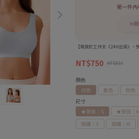
第一件內
✨微
【現貨於工作天《24H出貨》，預
NT$750
NT$833
顏色
白色
藍色
粉色
尺寸
★現貨｜S
★現貨｜
預購｜S
預購｜M