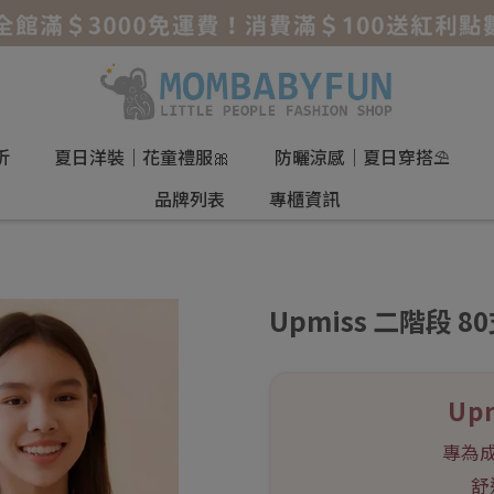
折
夏日洋裝｜花童禮服🎀
防曬涼感｜夏日穿搭⛱️
品牌列表
專櫃資訊
Upmiss 二階段 
Up
專為
舒