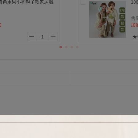
TOK 紫色水果小狗親子款家居服
10
售
0
加