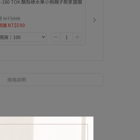
0-180 TOK 酪梨綠水果小狗親子款家居服
價
NT$690
價購
NT$590
規格說明