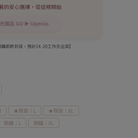
著的安心選擇，從這裡開始
光選品 GO ▶︎ Upmiss
購即將到貨，預計14-20工作天出貨】
M
★現貨｜L
★現貨｜XL
預購｜L
預購｜XL