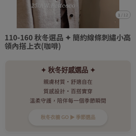
1
/
12
110-160 秋冬選品 ✦ 簡約線條刺繡小高
領內搭上衣(咖啡)
✦ 秋冬好感選品 ✦
親膚材質・舒適自在
質感設計・百搭實穿
溫柔守護，陪伴每一個季節瞬間
秋冬衣櫥 GO ▶︎ 季節選品