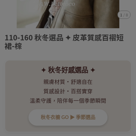
1
/
8
110-160 秋冬選品 ✦ 皮革質感百褶短
裙-棕
✦ 秋冬好感選品 ✦
親膚材質・舒適自在
質感設計・百搭實穿
溫柔守護，陪伴每一個季節瞬間
秋冬衣櫥 GO ▶︎ 季節選品