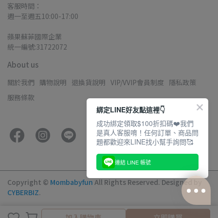
客服時間：
週一至週五10:00-17:00
蘋果蘇菲國際企業
統一編號:31722072
About us
關於我們
購物說明
退換貨說明
VIP/VVIP會員制度
隱私政策
服務條款
綁定LINE好友點這裡👇
成功綁定領取$100折扣碼❤️我們
是真人客服唷！任何訂單、商品問
題都歡迎來LINE找小幫手詢問🥰
連結 LINE 帳號
Copyright ©
Mombabyfun
All Rights Reserved.
Designed by
CYBERBIZ
.
取消
完成
加入購物車
立即購買