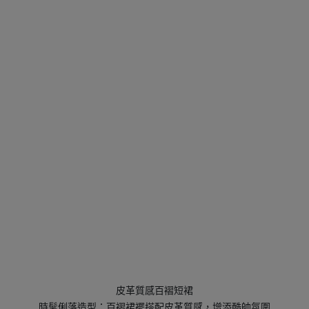
皮革質感百褶短裙
時髦俐落造型：百褶裙襬搭配皮革質感，增添酷帥氛圍