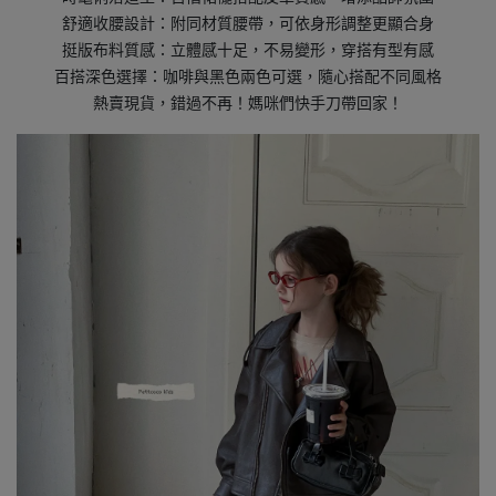
舒適收腰設計：附同材質腰帶，可依身形調整更顯合身
挺版布料質感：立體感十足，不易變形，穿搭有型有感
百搭深色選擇：咖啡與黑色兩色可選，隨心搭配不同風格
熱賣現貨，錯過不再！媽咪們快手刀帶回家！