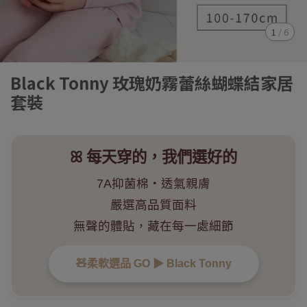
1
/
6
Black Tonny 玫瑰奶霧蕾絲蝴蝶結家居
套裝
ꕤ 每天穿的，我們選好的
7A抑菌棉・透氣親膚
嚴選高品質面料
無聲的體貼，藏在每一處細節
🧸柔軟選品 GO ▶︎ Black Tonny