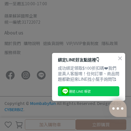
週一至週五10:00-17:00
蘋果蘇菲國際企業
統一編號:31722072
About us
關於我們
購物說明
退換貨說明
VIP/VVIP會員制度
隱私政策
服務條款
綁定LINE好友點這裡👇
成功綁定領取$100折扣碼❤️我們
是真人客服唷！任何訂單、商品問
題都歡迎來LINE找小幫手詢問🥰
連結 LINE 帳號
Copyright ©
Mombabyfun
All Rights Reserved.
Designed by
CYBERBIZ
.
加入購物車
加入購物車
立即購買