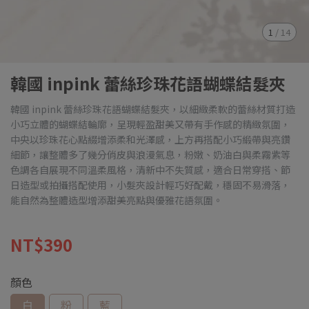
1
/
14
韓國 inpink 蕾絲珍珠花語蝴蝶結髮夾
韓國 inpink 蕾絲珍珠花語蝴蝶結髮夾，以細緻柔軟的蕾絲材質打造
小巧立體的蝴蝶結輪廓，呈現輕盈甜美又帶有手作感的精緻氛圍，
中央以珍珠花心點綴增添柔和光澤感，上方再搭配小巧緞帶與亮鑽
細節，讓整體多了幾分俏皮與浪漫氣息，粉嫩、奶油白與柔霧紫等
色調各自展現不同溫柔風格，清新中不失質感，適合日常穿搭、節
日造型或拍攝搭配使用，小髮夾設計輕巧好配戴，穩固不易滑落，
能自然為整體造型增添甜美亮點與優雅花語氛圍。
NT$390
顏色
白
粉
藍