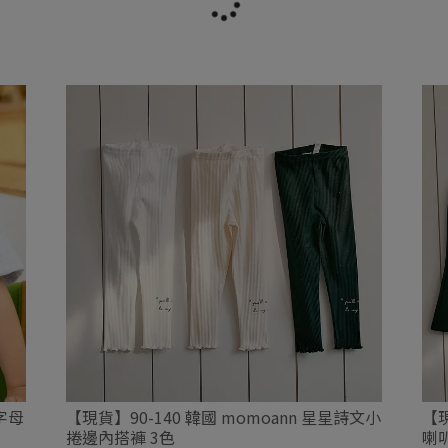
風字母
【現貨】90-140 韓國 momoann 星星詩文小
【現
捲邊內搭褲 3色
喇