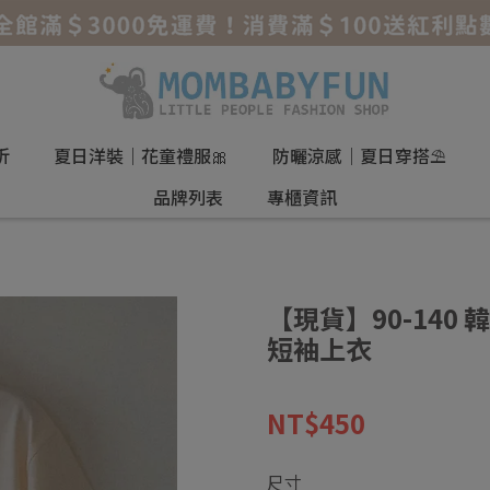
折
夏日洋裝｜花童禮服🎀
防曬涼感｜夏日穿搭⛱️
品牌列表
專櫃資訊
【現貨】90-140 
短袖上衣
NT$450
尺寸