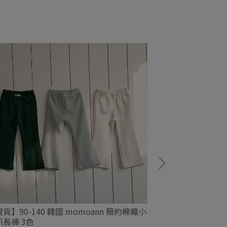
貨】90-140 韓國 momoann 簡約棉織小
【現貨】90-140
叭長褲 3色
百褶褲裙