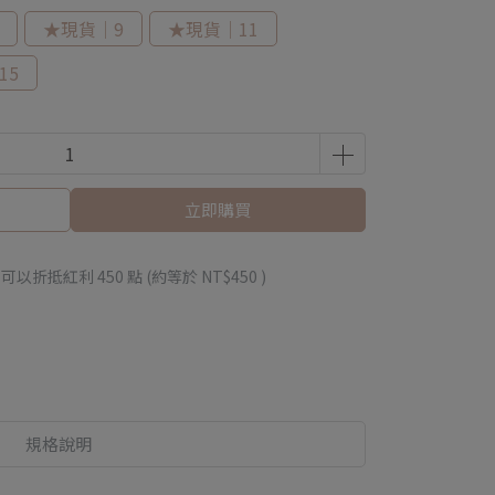
★現貨｜9
★現貨｜11
15
立即購買
 」可以折抵紅利
450
點 (約等於
NT$450
)
規格說明