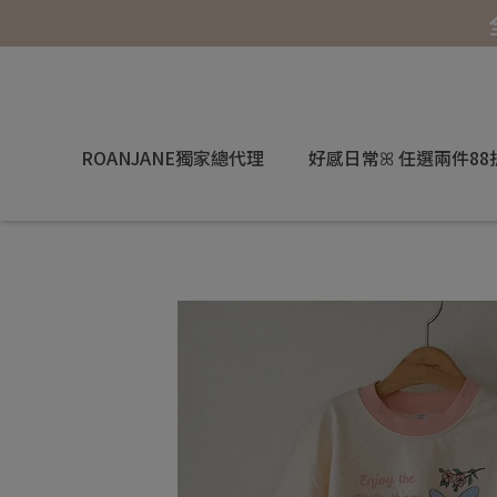
ROANJANE獨家總代理
好感日常ꕤ 任選兩件88