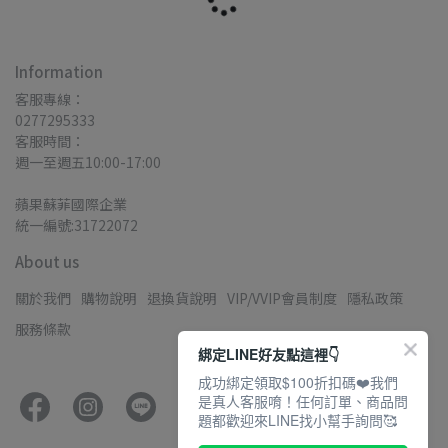
Information
客服專線：
0277295333
客服時間：
週一至週五10:00-17:00
蘋果蘇菲國際企業
統一編號:31722072
About us
關於我們
購物說明
退換貨說明
VIP/VVIP會員制度
隱私政策
服務條款
綁定LINE好友點這裡👇
成功綁定領取$100折扣碼❤️我們
是真人客服唷！任何訂單、商品問
題都歡迎來LINE找小幫手詢問🥰