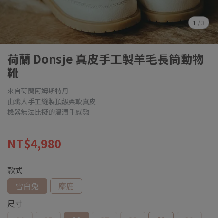
1
/
3
荷蘭 Donsje 真皮手工製羊毛長筒動物
靴
來自荷蘭阿姆斯特丹
由職人手工縫製頂級柔軟真皮
機器無法比擬的溫潤手感🥰
NT$4,980
款式
雪白兔
麋鹿
尺寸