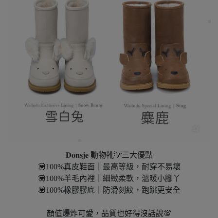
𝐃𝐨𝐧𝐬𝐣𝐞 動物靴💡三大優點
💟100%真皮鞋面｜最高等級，耐穿不易壞
💟100%羊毛內裡｜細緻柔軟，溫暖小腳丫
💟100%橡膠膠底｜防滑刻紋，跑跳更安全
顏值爆炸可愛，品質也好得沒話說💯