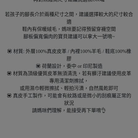
若孩子的腳長介於兩種尺寸之間，建議選擇較大的尺寸較合
適
鞋內有保暖絨毛，媽咪要記得預留穿襪空間
腳板偏寬偏肉的寶貝建議可以拿大一號唷~
💟 材質: 外層100%真皮皮革 / 內裡100%羊毛 / 鞋底100%橡
膠
💟 荷蘭設計，委中 or 印尼製造
💟 材質為頂級優質皮革無須清洗，若有髒汙建議使用皮革
專用清潔劑擦拭，
或用濕巾輕微擦拭、輕拍污漬，自然風乾即可
💟 真皮手工製作，可能會有紋路或是微小的刮痕屬正常的
狀況
請媽咪們理解，能接受再下單唷👌