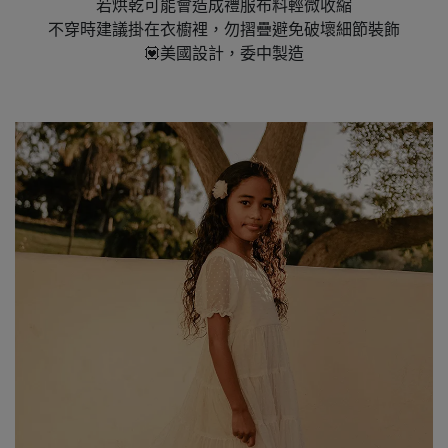
若烘乾可能會造成禮服布料輕微收縮
不穿時建議掛在衣櫥裡，勿摺疊避免破壞細節裝飾
💟美國設計，委中製造