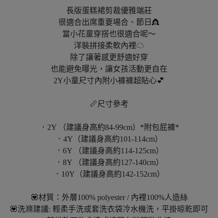
長版蛋糕裙剪裁優雅端莊
很適合出席重要場合、節日👸
當小花童穿搭也很適合呢～
洋裝拼接柔軟內裡☁
除了讓著感更舒適好穿
也能避免曝光，讓女孩活動更自在
2Y小童尺寸內附小褲褲超貼心💕
📏尺寸參考
．2Y （建議身高約84-99cm）*附包屁褲*
．4Y（建議身高約101-114cm）
．6Y （建議身高約114-125cm）
．8Y （建議身高約127-140cm）
．10Y（建議身高約142-152cm）
💟材質：外層100% polyester / 內裡100%人造絲
💟洗滌建議: 輕柔手洗或套洗衣袋冷水機洗，平掛晾乾即可