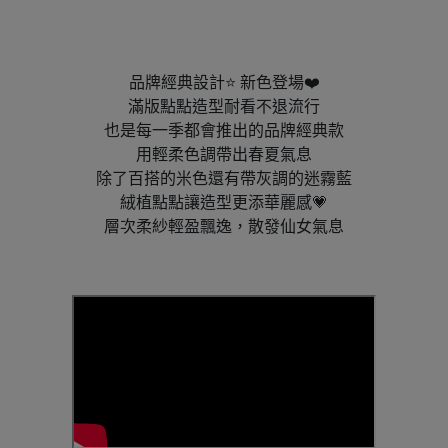
品牌經典設計⭐ 新色登場❤️
滿版點點造型耐看不退流行
也是每一季都會推出的品牌經典款
用輕柔色調帶出春夏氣息
除了百搭的米色還有帶灰調的迷霧藍
絨植點點讓造型更添華麗感💗
層次柔紗輕盈飄逸，散發仙女氣息