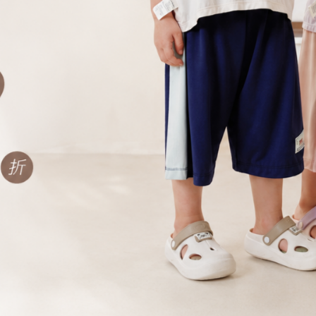
可愛的小獨角獸有夢幻的七彩鬃毛🌈
頭上還有一朵小花點綴🌼
連屁屁都有小蘋果裝飾呢🍎
從頭到尾都有可愛的小細節～
這系列最人氣最高的就是澎澎裙和洋裝
外層柔紗居然也是滿滿的獨角獸圖案
上面還有一朵朵燙金小花，超美🌸✨
紗質觸感柔軟不刺癢，品質很好
怕刺、怕粗硬的可以放心入手😌
上衣GOTS認證有機棉製成🌱
極親膚觸感超好穿，透氣度超高！
💟尺寸說明 (cm)
2Y (身高92 / 胸圍56 / 腰圍54 / 臀圍56)
3Y (身高100 / 胸圍58 / 腰圍55 / 臀圍59)