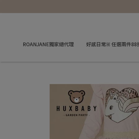
ROANJANE獨家總代理
好感日常ꕤ 任選兩件88