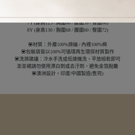
4Y (身高108 / 胸圍60 / 腰圍56 / 臀圍62)
5Y (身高115 / 胸圍62 / 腰圍57 / 臀圍64)
6Y (身高120 / 胸圍64 / 腰圍58 / 臀圍66)
7Y (身高125 / 胸圍66 / 腰圍59 / 臀圍68)
8Y (身高130 / 胸圍68 / 腰圍60 / 臀圍72)
💟材質：外層100%滌綸 / 內裡100%棉
💟包裝袋皆以100%可循環再生環保材質製作
💟洗滌建議：冷水手洗或低速機洗，平放晾乾即可
澎澎裙請勿使用漂白劑或去汙劑，避免金箔脫離
💟澳洲設計，印度/中國製造(售完)