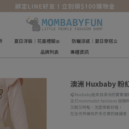
折
夏日洋裝｜花童禮服🎀
防曬涼感｜夏日穿搭⛱️
品牌列表
專櫃資訊
澳洲 Huxbaby
🎧Huxbaby是來自澳洲的寶寶潮牌
主打minimalist fashions 極簡
又酷又時髦，怎麼穿都好看！
在全世界擁有許多忠實的擁護者