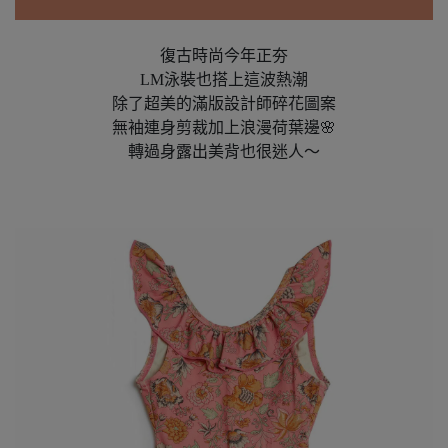
復古時尚今年正夯
LM泳裝也搭上這波熱潮
除了超美的滿版設計師碎花圖案
無袖連身剪裁加上浪漫荷葉邊🌸
轉過身露出美背也很迷人～