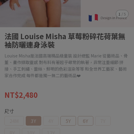
1
/
5
法國 Louise Misha 草莓粉碎花荷葉無
袖防曬連身泳裝
Louise Misha是法國高端精品級童裝 設計總監 Marie 從藝術品、骨
董、畫作擷取靈感 對布料有著超乎尋常的執著，非常注重細節 拼
接、手工刺繡、蕾絲、鮮明的色彩渲染等等 和全世界工藝家、藝術
家合作完成 每件都是獨一無二的藝術品❤️
NT$2,480
尺寸
24M
3Y
4Y
5Y
6Y
7Y
8Y
10Y
12Y