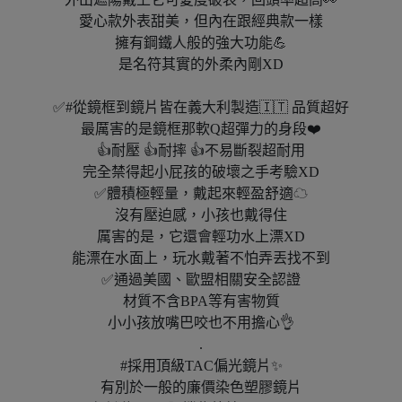
愛心款外表甜美，但內在跟經典款一樣
擁有鋼鐵人般的強大功能💪
是名符其實的外柔內剛XD
✅#從鏡框到鏡片皆在義大利製造🇮🇹 品質超好
最厲害的是鏡框那軟Q超彈力的身段❤️
👍耐壓 👍耐摔 👍不易斷裂超耐用
完全禁得起小屁孩的破壞之手考驗XD
✅體積極輕量，戴起來輕盈舒適☁
沒有壓迫感，小孩也戴得住
厲害的是，它還會輕功水上漂XD
能漂在水面上，玩水戴著不怕弄丟找不到
✅通過美國、歐盟相關安全認證
材質不含BPA等有害物質
小小孩放嘴巴咬也不用擔心👌
.
#採用頂級TAC偏光鏡片✨
有別於一般的廉價染色塑膠鏡片