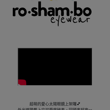
超萌的愛心太陽眼鏡上架囉💕
外出遮陽戴上它可愛度破表，回頭率超高👀