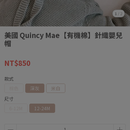
1
/
2
美國 Quincy Mae【有機棉】針織嬰兒
帽
NT$850
款式
棕色
深灰
米白
尺寸
6-12M
12-24M