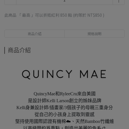
此商品 「 最高 」可以折抵紅利
850
點 (約等於
NT$850
)
商品介紹
規格說明
商品介紹
QuincyMae和RyleeCru來自美國
是設計師Kelli Larson創立的姊妹品牌
Kelli身兼設計師/插畫家/3個孩子的母親三重身分
從自己的小孩身上提取到靈感
堅持使用國際認證有機棉☁️、天然Bamboo竹纖維
以高級簡約爲重點，創造出美麗的色系🎨