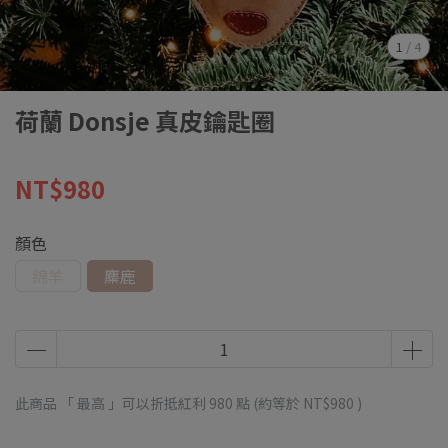
1
/
4
荷蘭 Donsje 真皮鑰匙圈
NT$980
顏色
綿羊
麋鹿
此商品 「 最高 」可以折抵紅利
980
點 (約等於
NT$980
)