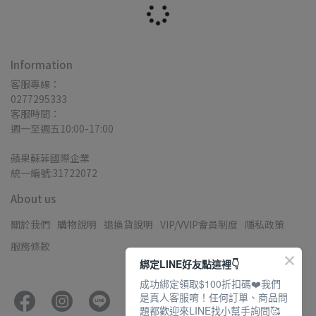
Information
客服專線：
0277295333
客服時間：
週一至週五10:00-17:00
蘋果蘇菲國際企業
統一編號:31722072
About us
關於我們
購物說明
退換貨說明
VIP/VVIP會員制度
隱私政策
服務條款
綁定LINE好友點這裡👇
成功綁定領取$100折扣碼❤️我們
是真人客服唷！任何訂單、商品問
題都歡迎來LINE找小幫手詢問🥰