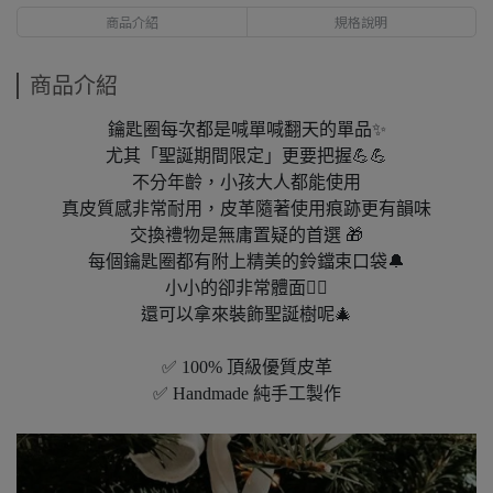
商品介紹
規格說明
商品介紹
鑰匙圈每次都是喊單喊翻天的單品✨
尤其「聖誕期間限定」更要把握💪💪
不分年齡，小孩大人都能使用
真皮質感非常耐用，皮革隨著使用痕跡更有韻味
交換禮物是無庸置疑的首選 🎁
每個鑰匙圈都有附上精美的鈴鐺束口袋🔔
小小的卻非常體面👍🏻
還可以拿來裝飾聖誕樹呢🎄
✅ 100% 頂級優質皮革
✅ Handmade 純手工製作