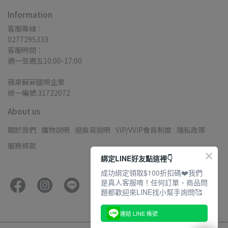
Information
客服專線：
0277295333
客服時間：
週一至週五10:00-17:00
蘋果蘇菲國際企業
統一編號:31722072
About us
關於我們
購物說明
退換貨說明
VIP/VVIP會員制度
隱私政策
服務條款
綁定LINE好友點這裡👇
成功綁定領取$100折扣碼❤️我們
是真人客服唷！任何訂單、商品問
題都歡迎來LINE找小幫手詢問🥰
連結 LINE 帳號