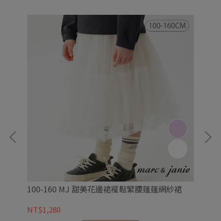
100-160 MJ 甜美花邊裙襬鬆緊腰蓬蓬網紗裙
【現
繡
NT$1,280
NT