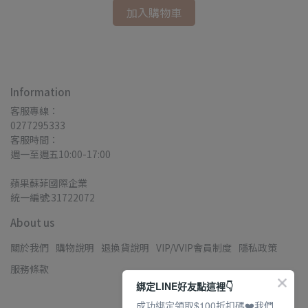
加入購物車
Information
客服專線：
0277295333
客服時間：
週一至週五10:00-17:00
蘋果蘇菲國際企業
統一編號:31722072
About us
關於我們
購物說明
退換貨說明
VIP/VVIP會員制度
隱私政策
服務條款
綁定LINE好友點這裡👇
成功綁定領取$100折扣碼❤️我們