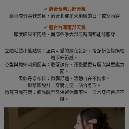
✔︎ 適合台灣北部天氣
高棉成分柔軟透氣，適合北部冬天稍暖的日子或室內穿
✔︎ 適合台灣南部天氣
厚度輕爽不悶熱，南部冬季大部分時間都能舒服穿
立體毛絨小熊點綴：溫柔可愛的繡花設計，搭配粉色蝴蝶結
增添細節感。
心型與蝴蝶刺繡圖案：散落褲身，讓整體更有層次與童趣氛
圍。
柔軟丹寧布料：微彈舒適，活動自在不拘束。
鬆緊腰設計：穿脫方便，貼合身形。
微寬直筒剪裁：修飾腿型又保留休閒率性，日常穿搭百搭不
膩。