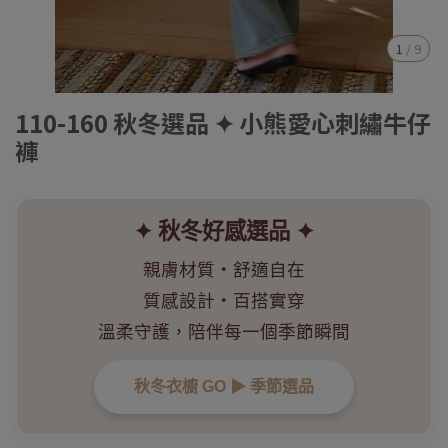
1
/
9
110-160 秋冬選品 ✦ 小熊愛心刺繡牛仔
褲
✦ 秋冬好感選品 ✦
親膚材質・舒適自在
質感設計・百搭實穿
溫柔守護，陪伴每一個季節瞬間
秋冬衣櫥 GO ▶︎ 季節選品