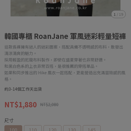
1
/
19
韓國專櫃 RoanJane 軍風迷彩輕量短褲
這款長褲擁有迷人的迷彩圖案，搭配具備不透明感的布料，散發出
清涼清爽的魅力。
採用輕盈的尼龍布料製作，即使在盛夏穿著也非常舒適。
和黑白色系的上衣非常百搭，是很推薦的穿搭單品。
如果和同步推出的 Hike 風衣一起搭配，更能營造出充滿冒險感的風
格。
約3-14個工作天出貨
NT$1,880
NT$2,080
尺寸
100
110
120
130
145