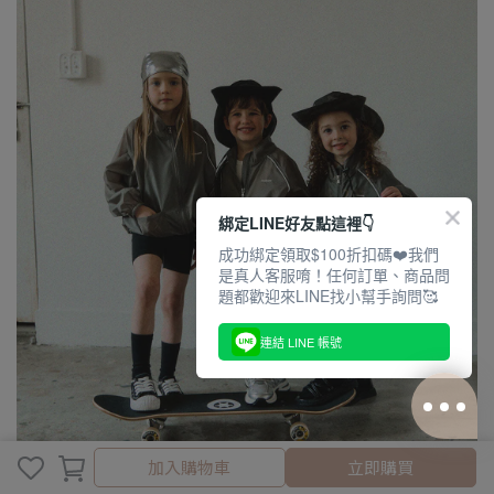
綁定LINE好友點這裡👇
成功綁定領取$100折扣碼❤️我們
是真人客服唷！任何訂單、商品問
題都歡迎來LINE找小幫手詢問🥰
連結 LINE 帳號
加入購物車
加入購物車
立即購買