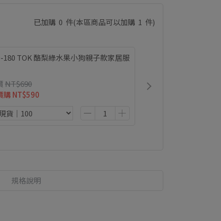
已加購
0
件
(本區商品可以加購
1
件)
0-180 TOK 酪梨綠水果小狗親子款家居服
價
NT$690
價購
NT$590
規格說明