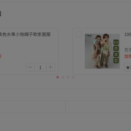
購
TOK 紫色水果小狗親子款家居服
10
售
0
加