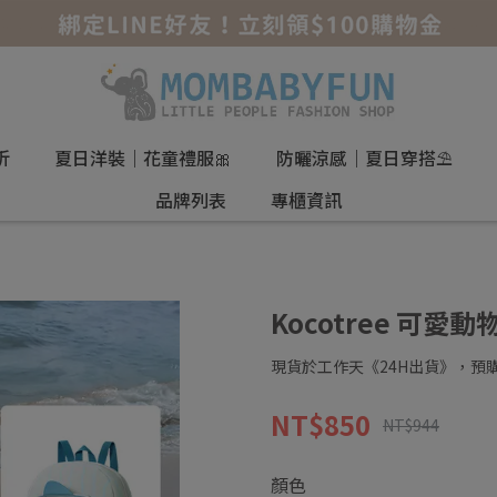
折
夏日洋裝｜花童禮服🎀
防曬涼感｜夏日穿搭⛱️
品牌列表
專櫃資訊
Kocotree 可愛
現貨於工作天《24H出貨》，預購
NT$850
NT$944
顏色