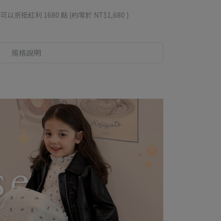
 」可以折抵紅利
1680
點 (約等於
NT$1,680
)
規格說明