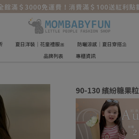
折
夏日洋裝｜花童禮服🎀
防曬涼感｜夏日穿搭⛱️
品牌列表
專櫃資訊
90-130 繽紛糖