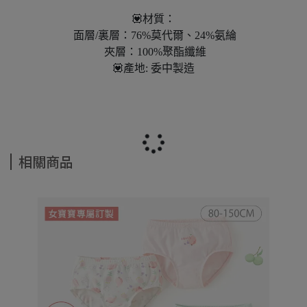
💟材質：
面層/裏層：76%莫代爾、24%氨綸
夾層：100%聚酯纖維
💟產地: 委中製造
相關商品