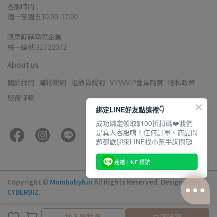
客服時間：
週一至週五10:00-17:00
蘋果蘇菲國際企業
統一編號:31722072
About us
關於我們
購物說明
退換貨說明
VIP/VVIP會員制度
隱私政策
服務條款
綁定LINE好友點這裡👇
成功綁定領取$100折扣碼❤️我們
是真人客服唷！任何訂單、商品問
題都歡迎來LINE找小幫手詢問🥰
連結 LINE 帳號
Copyright ©
Mombabyfun
All Rights Reserved.
Designed by
CYBERBIZ
.
加入購物車
加入購物車
立即購買