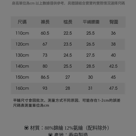
💟 材質：88%錦綸 12%氨綸（配料除外）
💟 產地：委中製造