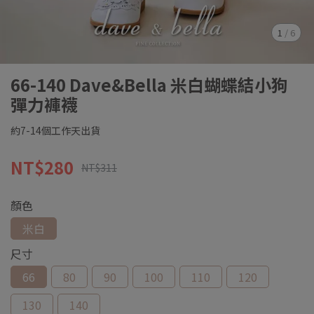
1
/
6
66-140 Dave&Bella 米白蝴蝶結小狗
彈力褲襪
約7-14個工作天出貨
NT$280
NT$311
顏色
米白
尺寸
66
80
90
100
110
120
130
140