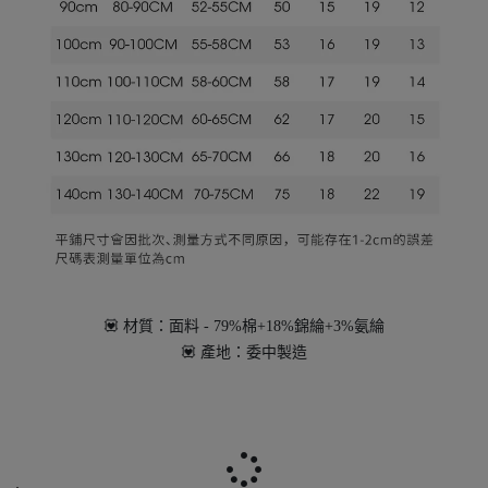
💟 材質：面料 - 79%棉+18%錦綸+3%氨綸
💟 產地：委中製造