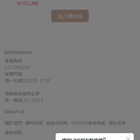
NT$2,380
NT
加入購物車
Information
客服專線：
0277295333
客服時間：
週一至週五10:00-17:00
蘋果蘇菲國際企業
統一編號:31722072
About us
關於我們
購物說明
退換貨說明
VIP/VVIP會員制度
隱私政策
服務條款