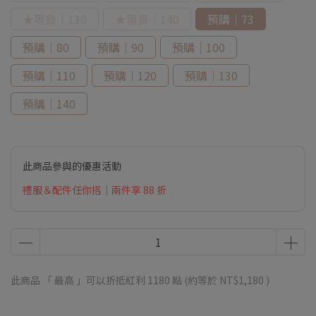
★現貨｜130
★現貨｜140
預購｜73
預購｜80
預購｜90
預購｜100
預購｜110
預購｜120
預購｜130
預購｜140
此商品參與的優惠活動
禮服＆配件任你搭｜兩件享 88 折
此商品 「 最高 」可以折抵紅利
1180
點 (約等於
NT$1,180
)