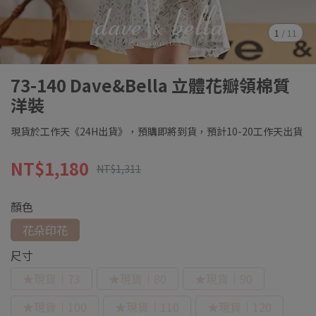
1
/
11
73-140 Dave&Bella 立體花瓣領棉質
洋裝
現貨於工作天《24H出貨》，預購即將到貨，預計10-20工作天出貨
NT$1,180
NT$1,311
顏色
花朵印花
尺寸
★現貨｜73
★現貨｜80
★現貨｜90
★現貨｜100
★現貨｜110
★現貨｜120