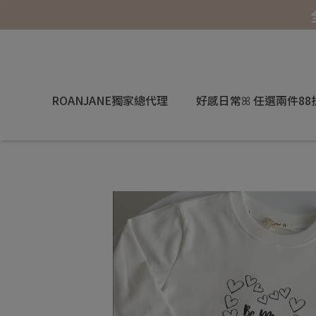
ROANJANE獨家總代理
好感日常ꕤ 任選兩件88