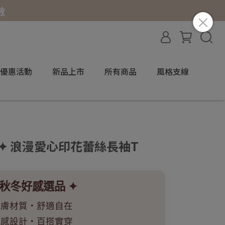
優惠活動
新品上市
所有商品
風格支線
品 ✦ 浪漫愛心印花蕾絲長袖T
 秋冬好感選品 ✦
親膚材質・舒適自在
質感設計・百搭實穿