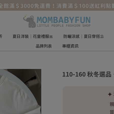
折
夏日洋裝｜花童禮服🎀
防曬涼感｜夏日穿搭⛱️
品牌列表
專櫃資訊
110-160 秋冬選
✦