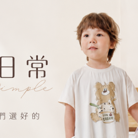
甜美圖案設計：胸前愛心＋字樣點綴，增添童趣浪漫感
蕾絲細節拼接：袖口與下襬拼接蕾絲，細緻又有小公主氛圍
柔軟親膚材質：穿著舒適不咬肌，日常活動自在無負擔
百搭基礎色系：白色基底搭配印花，單穿或內搭背心都好看
人氣款式，數量有限，售完即不再補貨