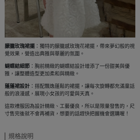
朦朧玫瑰裙擺
：獨特的朦朧感玫瑰花裙擺，帶來夢幻般的視
覺效果，營造出典雅與華麗的氛圍。
蝴蝶結細節
：胸前精緻的蝴蝶結設計增添了一份甜美與優
雅，讓整體造型更加柔和與精緻。
蓬蓬裙設計
：搭配飄逸蓬鬆的裙擺，讓每次旋轉都充滿童話
般的浪漫感，展現小女孩的可愛與天真。
這款禮服因為設計精緻、工藝優良，所以是限量發售的，尺
寸售完後就不會再補貨，想要的話趕快把握機會選購喔！
規格說明