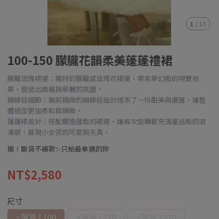
1
/
10
100-150 朦朧花韻柔美蓬蓬禮裙
朦朧玫瑰裙擺：獨特的朦朧感玫瑰花裙擺，帶來夢幻般的視覺效
果，營造出典雅與華麗的氛圍。
蝴蝶結細節：胸前精緻的蝴蝶結設計增添了一份甜美與優雅，讓整
體造型更加柔和與精緻。
蓬蓬裙設計：搭配飄逸蓬鬆的裙擺，讓每次旋轉都充滿童話般的浪
漫感，展現小女孩的可愛與天真。
搶！斷貨不補款✨只給最幸運的妳
NT$2,580
尺寸
⭐現貨 | 100
⭐現貨 | 110
⭐現貨 | 120