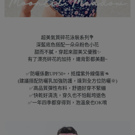
超美氣質碎花泳裝系列💐
深藍底色搭配一朵朵粉色小花
甜而不膩，穿起來甜美又優雅✨
有了漂亮碎花的加持，連背影都美翻~
✅防曬係數UPF50+，抵擋紫外線傷害👊
(建議搭配防曬乳加強防護，達到全方位防曬🌞)
✅高品質彈性布料，舒適好穿不緊繃
✅快乾好清洗，穿久也不怕鬆垮退色
✅一年四季都穿得到，泡溫泉也OK唷