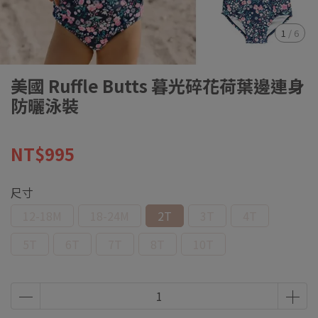
1
/
6
美國 Ruffle Butts 暮光碎花荷葉邊連身
防曬泳裝
NT$995
尺寸
12-18M
18-24M
2T
3T
4T
5T
6T
7T
8T
10T