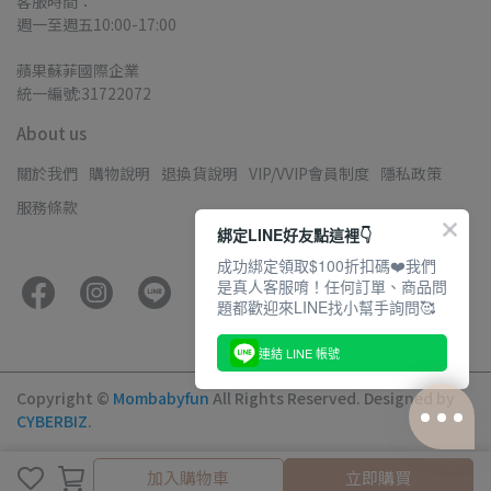
客服時間：
週一至週五10:00-17:00
蘋果蘇菲國際企業
統一編號:31722072
About us
關於我們
購物說明
退換貨說明
VIP/VVIP會員制度
隱私政策
服務條款
綁定LINE好友點這裡👇
成功綁定領取$100折扣碼❤️我們
是真人客服唷！任何訂單、商品問
題都歡迎來LINE找小幫手詢問🥰
連結 LINE 帳號
Copyright ©
Mombabyfun
All Rights Reserved.
Designed by
CYBERBIZ
.
加入購物車
加入購物車
立即購買