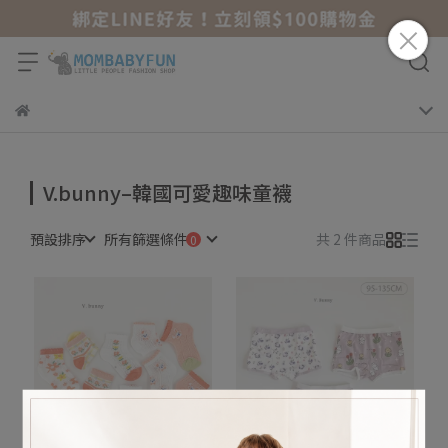
V.bunny–韓國可愛趣味童襪
預設排序
所有篩選條件
共 2 件商品