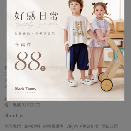
韓國 V.bunny 橘粉花兔網
韓國 V.bunny 粉格小兔格
眼短襪5雙組
紋花朵內褲3件組
NT$280
NT$450
已售完
已售完
Information
客服專線：
0277295333
客服時間：
週一至週五10:00-17:00
蘋果蘇菲國際企業
統一編號:31722072
About us
關於我們
購物說明
退換貨說明
VIP/VVIP會員制度
隱私政策