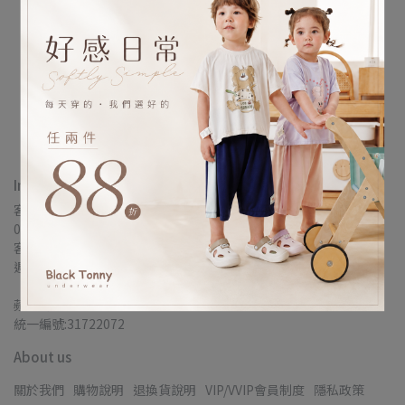
美國 Rylee + Cru 紅寶石格
紋亞麻洋裝
NT$2,280
加入購物車
Information
客服專線：
0277295333
客服時間：
週一至週五10:00-17:00
蘋果蘇菲國際企業
統一編號:31722072
About us
關於我們
購物說明
退換貨說明
VIP/VVIP會員制度
隱私政策