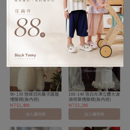
100-150 酒紅絲絨花鑽流蘇
90-130 粉紫立領盤扣山水
領節慶禮服裙(無內搭)
錦緞亮紗禮裙(無內搭)
NT$1,580
NT$1,480
加入購物車
加入購物車
90-130 雪絨羽光層次蓬蓬
100-140 雪白光澤立體大波
禮服裙(無內搭)
浪荷葉禮服裙(無內搭)
NT$1,480
NT$1,280
加入購物車
加入購物車