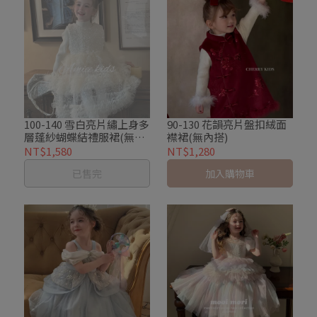
100-140 雪白亮片繡上身多
90-130 花韻亮片盤扣絨面
層蓬紗蝴蝶結禮服裙(無內
襟裙(無內搭)
搭)
NT$1,580
NT$1,280
已售完
加入購物車