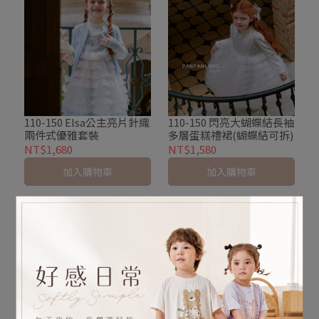
110-150 Elsa公主亮片針織
110-150 閃亮大蝴蝶結長袖
兩件式優雅套裝
多層蛋糕禮裙(蝴蝶結可拆)
NT$1,680
NT$1,580
加入購物車
加入購物車