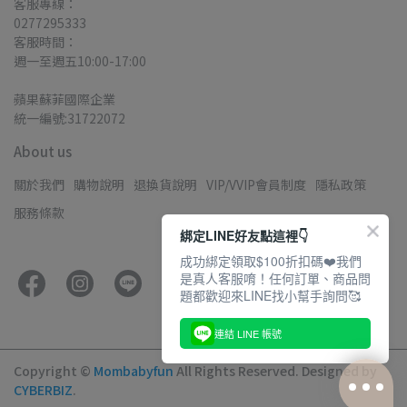
客服專線：
0277295333
客服時間：
週一至週五10:00-17:00
蘋果蘇菲國際企業
統一編號:31722072
About us
關於我們
購物說明
退換貨說明
VIP/VVIP會員制度
隱私政策
服務條款
綁定LINE好友點這裡👇
成功綁定領取$100折扣碼❤️我們
是真人客服唷！任何訂單、商品問
題都歡迎來LINE找小幫手詢問🥰
連結 LINE 帳號
Copyright ©
Mombabyfun
All Rights Reserved.
Designed by
CYBERBIZ
.