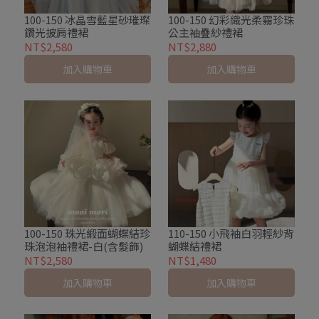
100-150 冰晶雪藍星砂璀璨
100-150 幻彩織光柔霧珍珠
鑽光披肩禮裙
公主袖疊紗禮裙
NT$2,580
NT$2,880
加入購物車
加入購物車
100-150 珠光緞面蝴蝶結珍
110-150 小飛袖白羽輕紗背
珠泡泡袖禮裙-白(含髮飾)
蝴蝶結禮裙
NT$2,580
NT$1,480
加入購物車
加入購物車