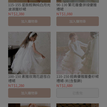
115-155 星辰輕舞純白月光
90-130 繁花層疊拼接優雅
波浪層紗裙
禮裙
NT$2,380
NT$1,080
加入購物車
加入購物車
100-150 素雅玫瑰花語雪白
110-150 經典優雅層疊紗裙
禮裙
禮裙-米(含髮飾)
NT$1,280
NT$1,680
加入購物車
已售完