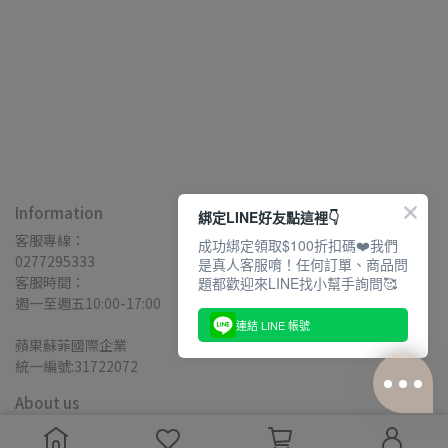
Information
綁定LINE好友點這裡👇
客服專線：
成功綁定領取$100折扣碼❤️我們
0277295333
是真人客服唷！任何訂單、商品問
客服時間：
題都歡迎來LINE找小幫手詢問🥰
週一至週五10:00-17:00
連結 LINE 帳號
蘋果蘇菲國際企業
統一編號:31722072
About us
關於我們
購物說明
退換貨說明
VIP/VVIP會員制度
隱私政策