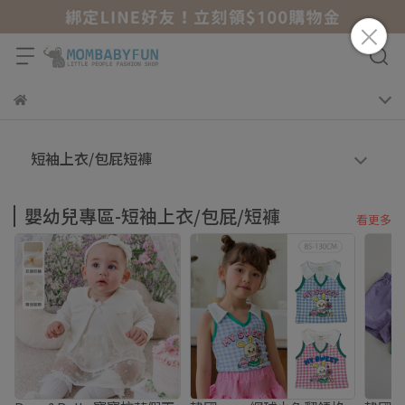
短袖上衣/包屁短褲
嬰幼兒專區-短袖上衣/包屁/短褲
看更多