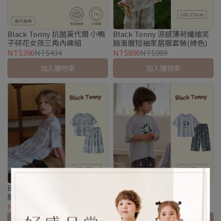
Black Tonny 抗菌莫代爾 小鴨
Black Tonny 涼感薄荷纖維笑
子碎花女孩三角內褲組
臉漸層短袖家居服套裝(綠色)
NT$390
NT$434
NT$890
NT$989
加入購物車
加入購物車
Black Tonny 涼感薄荷纖維笑
Black Tonny 墨鏡狗狗短袖家
臉漸層短袖家居服套裝(淺藍
居套裝
色)
NT$890
NT$989
NT$790
NT$878