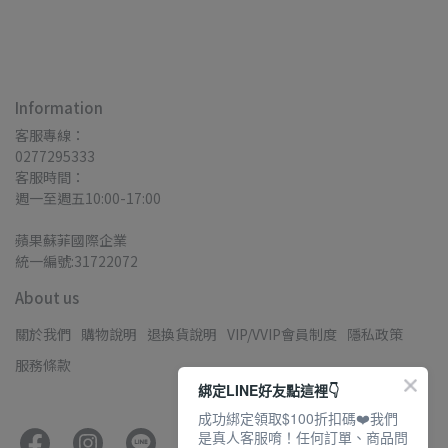
Information
客服專線：
0277295333
客服時間：
週一至週五10:00-17:00
蘋果蘇菲國際企業
統一編號:31722072
About us
關於我們
購物說明
退換貨說明
VIP/VVIP會員制度
隱私政策
服務條款
綁定LINE好友點這裡👇
成功綁定領取$100折扣碼❤️我們
是真人客服唷！任何訂單、商品問