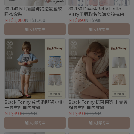
80-140 MJ 插畫狗狗透氣豎紋
80-150 Dave&Bella Hello
睡衣套裝
Kitty正版聯名代購女孩抗菌家
居套裝
NT$1,080
NT$1,200
NT$890
NT$988
加入購物車
加入購物車
Black Tonny 莫代爾抑菌 小獅
Black Tonny 抗菌棉質 小貴賓
子男童四角內褲組
狗男童四角內褲組
NT$390
NT$434
NT$390
NT$434
加入購物車
加入購物車