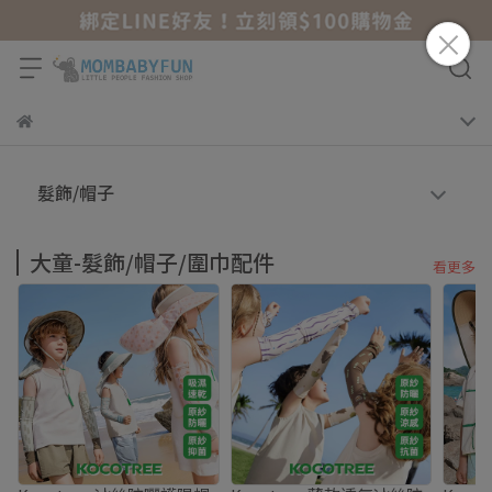
髮飾/帽子
大童-髮飾/帽子/圍巾配件
看更多